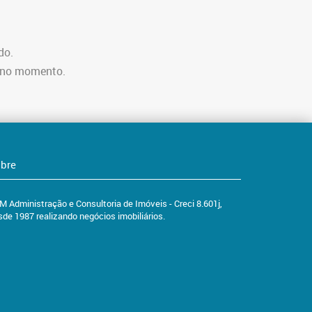
do.
l no momento.
bre
M Administração e Consultoria de Imóveis - Creci 8.601j,
sde 1987 realizando negócios imobiliários.