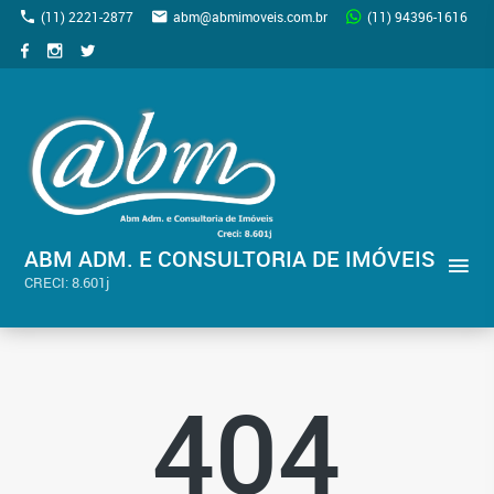
(11) 2221-2877
abm@abmimoveis.com.br
(11) 94396-1616
ABM ADM. E CONSULTORIA DE IMÓVEIS
CRECI: 8.601j
404