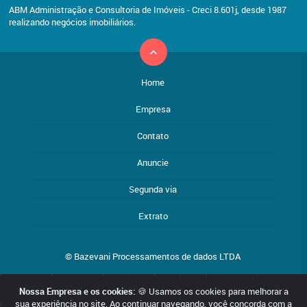
ABM Administração e Consultoria de Imóveis - Creci 8.601j, desde 1987
realizando negócios imobiliários.
Home
Empresa
Contato
Anuncie
Segunda via
Extrato
© Bazevani Processamentos de dados LTDA
Nossa Empresa e os cookies:
🍪 Usamos os cookies para melhorar a
Reservamo-nos o direito de qualquer erro de digitação, assim como
sua experiência no site. Ao continuar navegando, você concorda com a
o direito de alterar, a qualquer momento, sem prévio aviso, os