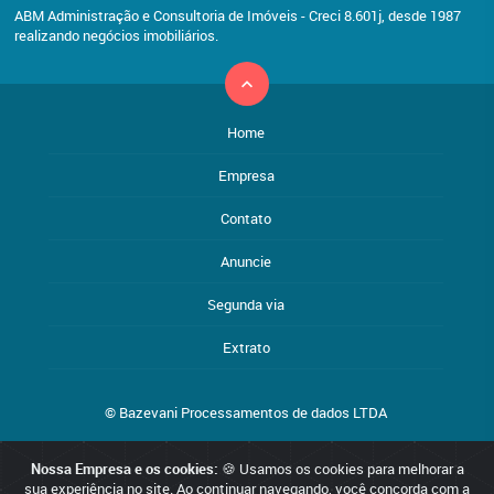
ABM Administração e Consultoria de Imóveis - Creci 8.601j, desde 1987
realizando negócios imobiliários.
Home
Empresa
Contato
Anuncie
Segunda via
Extrato
© Bazevani Processamentos de dados LTDA
Nossa Empresa e os cookies:
🍪 Usamos os cookies para melhorar a
Reservamo-nos o direito de qualquer erro de digitação, assim como
sua experiência no site. Ao continuar navegando, você concorda com a
o direito de alterar, a qualquer momento, sem prévio aviso, os