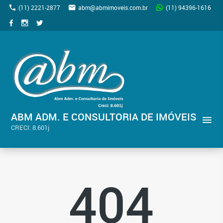
(11) 2221-2877
abm@abmimoveis.com.br
(11) 94396-1616
ABM ADM. E CONSULTORIA DE IMÓVEIS
CRECI: 8.601j
404