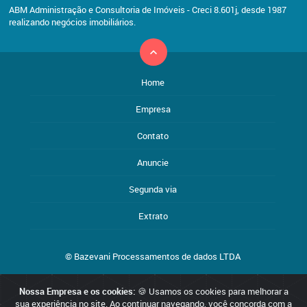
ABM Administração e Consultoria de Imóveis - Creci 8.601j, desde 1987
realizando negócios imobiliários.
Home
Empresa
Contato
Anuncie
Segunda via
Extrato
© Bazevani Processamentos de dados LTDA
Nossa Empresa e os cookies:
🍪 Usamos os cookies para melhorar a
Reservamo-nos o direito de qualquer erro de digitação, assim como
sua experiência no site. Ao continuar navegando, você concorda com a
o direito de alterar, a qualquer momento, sem prévio aviso, os