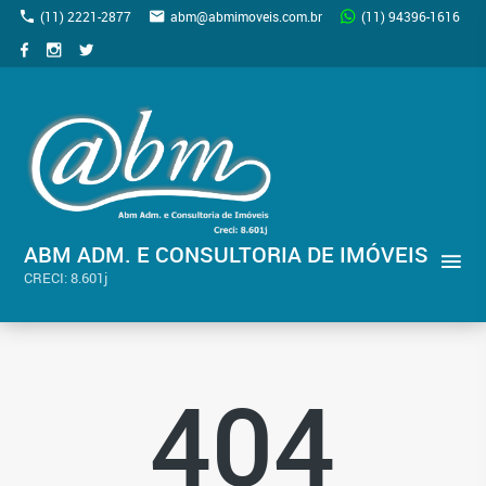
(11) 2221-2877
abm@abmimoveis.com.br
(11) 94396-1616
ABM ADM. E CONSULTORIA DE IMÓVEIS
CRECI: 8.601j
404