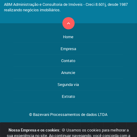
ABM Administração e Consultoria de Imóveis - Creci 8.601j, desde 1987
realizando negócios imobiliários.
Home
Empresa
Contato
Anuncie
Segunda via
Extrato
© Bazevani Processamentos de dados LTDA
Nossa Empresa e os cookies:
🍪 Usamos os cookies para melhorar a
Reservamo-nos o direito de qualquer erro de digitação, assim como
sua experiência no site. Ao continuar navegando, você concorda com a
o direito de alterar, a qualquer momento, sem prévio aviso, os