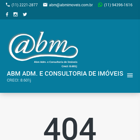
(11) 2221-2877
abm@abmimoveis.com.br
(11) 94396-1616
ABM ADM. E CONSULTORIA DE IMÓVEIS
CRECI: 8.601j
404